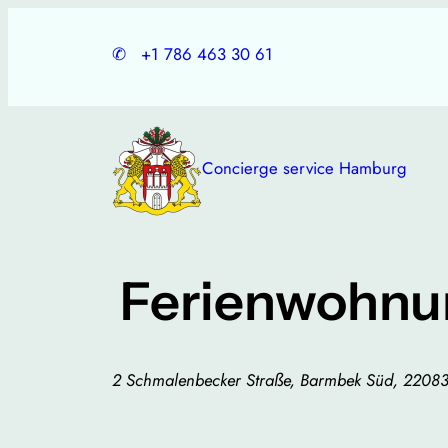
Skip
to
✆
+1 786 463 30 61
content
Concierge service Hamburg
Ferienwohnu
2 Schmalenbecker Straße, Barmbek Süd, 220