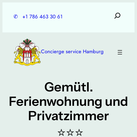
Skip
to
✆
+1 786 463 30 61
content
Concierge service Hamburg
Gemütl.
Ferienwohnung und
Privatzimmer
⭐⭐⭐