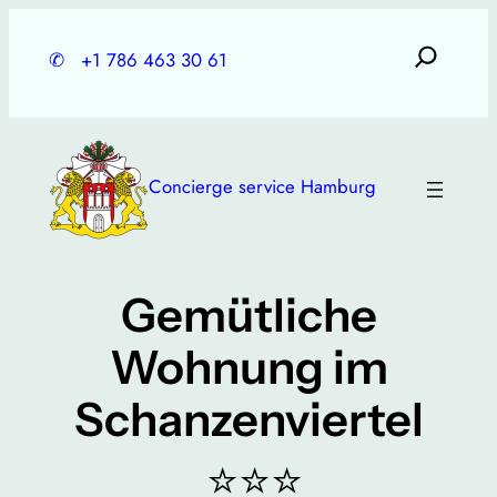
Skip
to
✆
+1 786 463 30 61
content
Concierge service Hamburg
Gemütliche
Wohnung im
Schanzenviertel
⭐⭐⭐