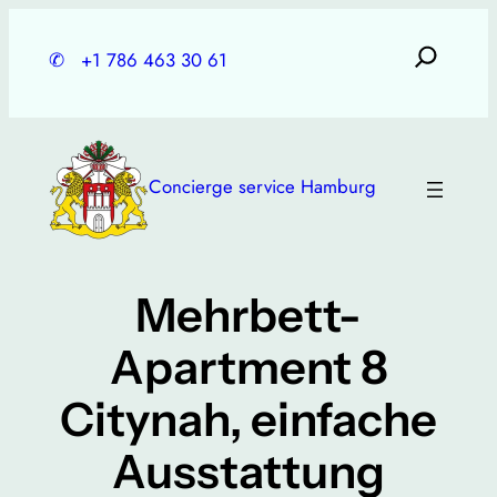
Skip
to
✆
+1 786 463 30 61
content
Concierge service Hamburg
Mehrbett-
Apartment 8
Citynah, einfache
Ausstattung