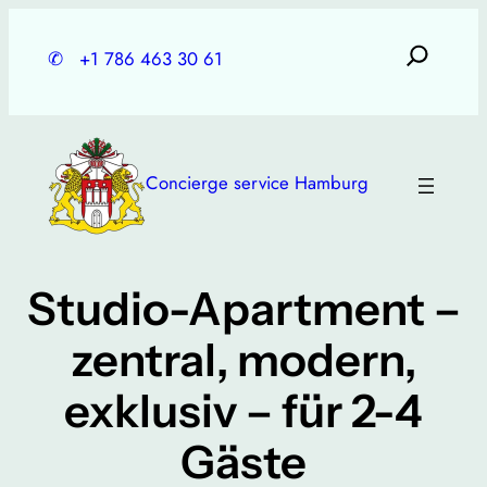
Skip
to
✆
+1 786 463 30 61
content
Concierge service Hamburg
Studio-Apartment –
zentral, modern,
exklusiv – für 2-4
Gäste