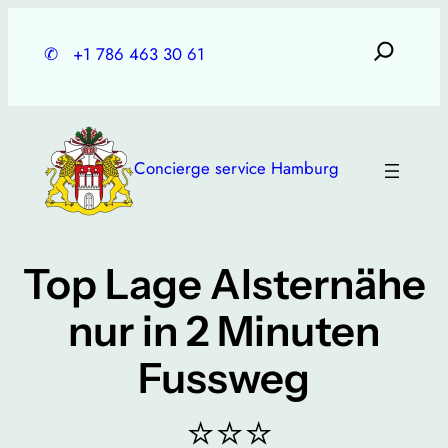
Skip
to
✆
+1 786 463 30 61
content
Concierge service Hamburg
Top Lage Alsternähe
nur in 2 Minuten
Fussweg
⭐⭐⭐