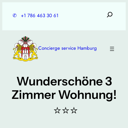
Skip
to
✆
+1 786 463 30 61
content
Concierge service Hamburg
Wunderschöne 3
Zimmer Wohnung!
⭐⭐⭐