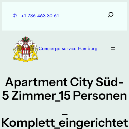
Skip
to
✆
+1 786 463 30 61
content
Concierge service Hamburg
Apartment City Süd-
5 Zimmer_15 Personen
_
Komplett_eingerichtet