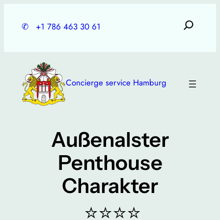
Skip
to
✆
+1 786 463 30 61
content
Concierge service Hamburg
Außenalster
Penthouse
Charakter
⭐⭐⭐⭐