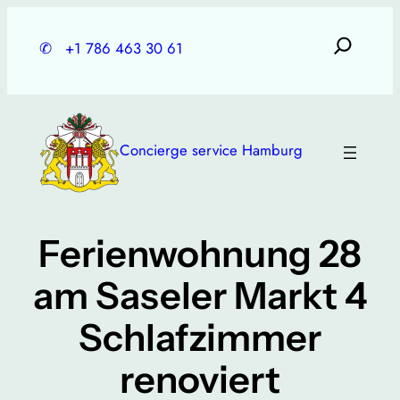
Skip
to
✆
+1 786 463 30 61
content
Concierge service Hamburg
Ferienwohnung 28
am Saseler Markt 4
Schlafzimmer
renoviert